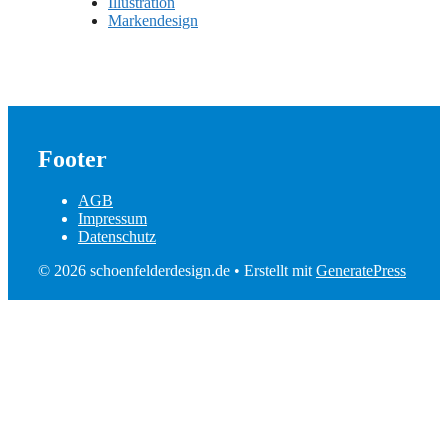
Illustration
Markendesign
Footer
AGB
Impressum
Datenschutz
© 2026 schoenfelderdesign.de
• Erstellt mit
GeneratePress