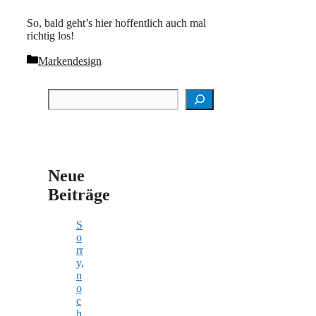
So, bald geht’s hier hoffentlich auch mal
richtig los!
Kategorien
Markendesign
Suchen
Neue
Beiträge
S
o
rr
y,
n
o
c
h